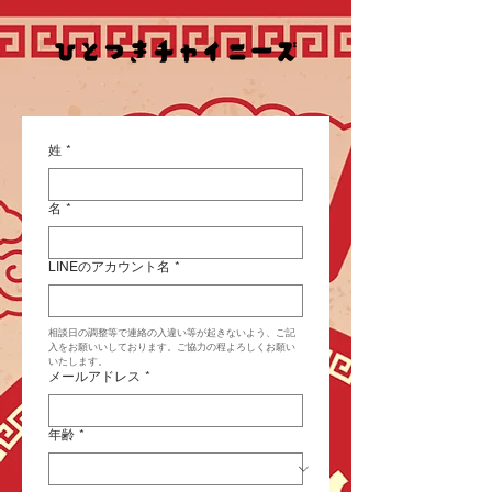
姓
*
名
*
LINEのアカウント名
*
相談日の調整等で連絡の入違い等が起きないよう、ご記
入をお願いいしております。ご協力の程よろしくお願い
いたします。
メールアドレス
*
年齢
*