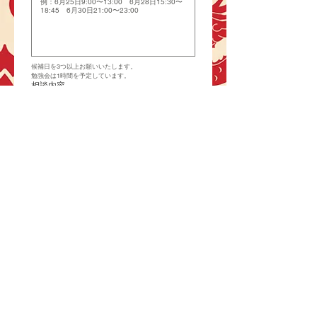
候補日を3つ以上お願いいたします。
勉強会は1時間を予定しています。
相談内容
語学や中国語に関する相談やお悩みがございましたら、
書ける範囲で良いので記載をお願いいたします。又文字
で表現するのが難しい場合は当日口頭でご相談も可能で
す！
送信後に自動的に公式ラインが開かれるの
で、ラインのご登録・「無料相談会申し込み
済」のメッセージを送信してください。
*
個別相談はお一人様1回までです。
*
無断欠席の場合1回分を消費されます。
*
送信ボタンを押されましたら、お申し込み完
了です。
再度ラインの方にメッセージをお送りいたし
ますので、
ご確認のほどよろしくお願いいたします。
*