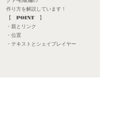
クト-初級編の
作り方を解説しています！
【 POINT 】
・親とリンク
​・位置
​・テキストとシェイプレイヤー
​#3 “
” for
Chat風エフェクト
After effects