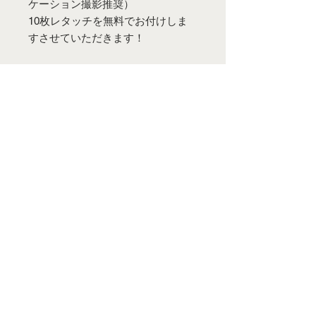
ケーション撮影推奨）
10枚レタッチを無料でお付けしま
すさせていただきます！
ロケーション撮影の際はこちらで手
配させていただくロケ車での移動に
なります。
詳しい説明・打ち合わせはZoomや
ライン等でさせたいただきます！
またお問い合わせ等ございました
ら、インスタグラム・メールアドレ
スのいずらかにご連絡ください。
※交通費・ガソリン代等の費用はお
客様にご負担になります。