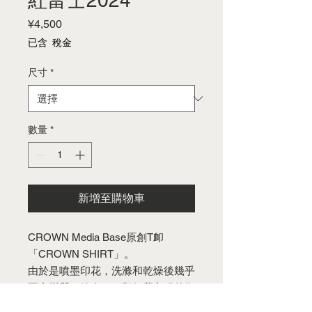
紅富士2024
價
¥4,500
格
已含 稅金
尺寸
*
數量
*
新增至購物車
CROWN Media Base原創T卹
「CROWN SHIRT」。
由於是噴墨印花，洗滌和乾燥後幾乎
不會變質，給人一種類似舊衣服的復
古感覺。布料是耐用而舒適的棉質材