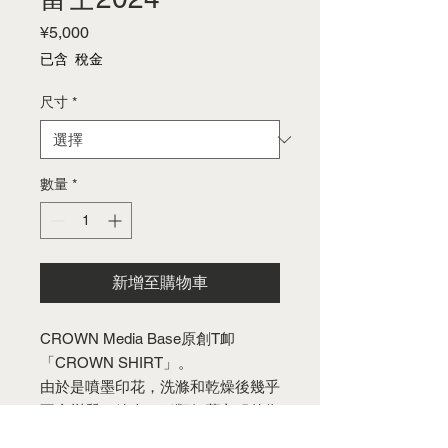
價
¥5,000
格
已含 稅金
尺寸
*
數量
*
新增至購物車
CROWN Media Base原創T卹
「CROWN SHIRT」。
由於是噴墨印花，洗滌和乾燥後幾乎
不會變質，給人一種類似舊衣服的復
古感覺。布料是耐用而舒適的棉質材