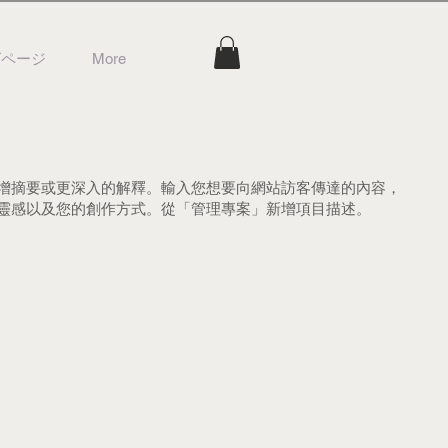
グページ
More
增摘要或更深入的解釋。輸入您想要向網站訪客傳達的內容，
靈感以及您的創作方式。從「管理專案」新增項目描述。