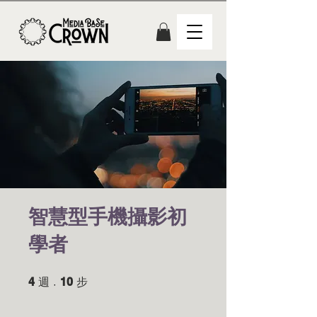
智慧型手機攝影初
學者
4
週
4 週
10
步
10 步