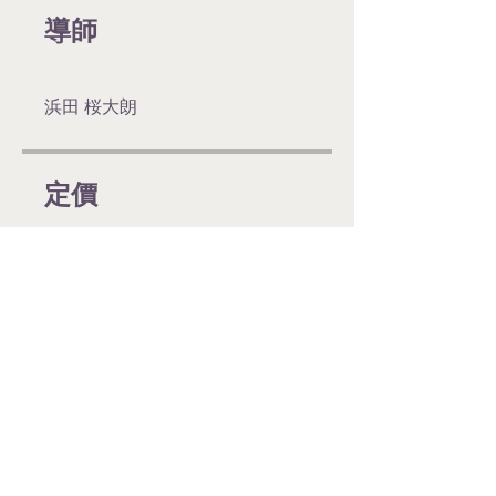
導師
浜田 桜大朗
定價
JP¥50,000
分享
加入