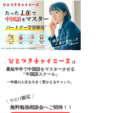
​は
最短半年で中国語をマスターさせる
「中国語スクール」
一年後の人生を大きく変かえるチャンス。
/
限定
今だけ
​\
無料勉強相談会へご招待！！