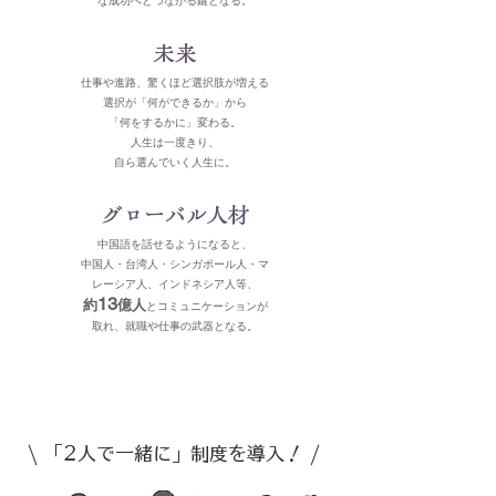
な成功へとつながる鍵となる。
​未来
仕事や進路、驚くほど選択肢が増える
選択が「何ができるか」から
「何をするかに」変わる。
人生は一度きり、
​自ら選んでいく人生に。
グローバル人材
中国語を話せるようになると、
中国人・台湾人・シンガポール人・マ
レーシア人、インドネシア人等、
13
約
億人
とコミュニケーションが
取れ、就職や仕事の武器となる。
\
/
「2人で一緒に」制度を導入！