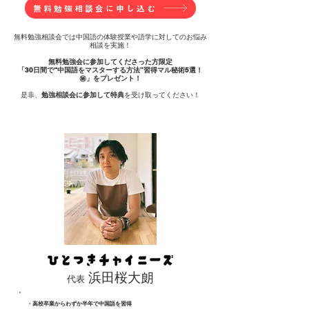
無料勉強相談会に申し込む
無料勉強相談会では中国語の体験授業や語学に対してのお悩み
相談を実施！
無料勉強会に参加してくださった方限定
「30日間で“中国語をマスターする方法”習得マル秘術5選！
㊙️」をプレゼント！
​是非、
勉強相談会に参加して特典
を受け取ってください！
浜田桜大朗
​代表
・高校卒業からわずか半年で中国語を習得