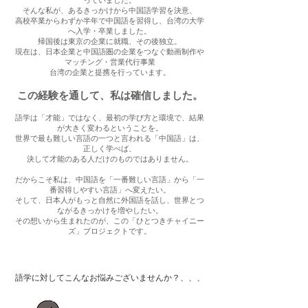
っていました。
そんな私が、あるきっかけから中国語学習を決意、
高校卒業からわずか半年で中国語を習得し、台湾の大学
へ入学・卒業しました。
帰国後は東京の企業に就職、その後独立。
現在は、日本企業と中国語圏の企業をつなぐ動画制作や
マッチング・営業代行事業
台湾の企業と提携を行っています。
この経験を通して、私は確信しました。
語学は「才能」ではなく、最初の学び方と環境で、結果
が大きく変わるということを。
世界で最も難しい言語の一つと言われる「中国語」は、
正しく学べば、
決して才能のある人だけのものではありません。
だからこそ私は、中国語を「一番難しい言語」から「一
番習得しやすい言語」へ変えたい。
そして、日本人がもっと自然に外国語を話し、世界とつ
ながるきっかけを増やしたい。
その想いから生まれたのが、この「ひとつきチャイニー
ズ」プロジェクトです。
語学に対してこんなお悩みございませんか？、、、