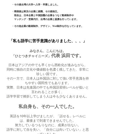
・その後台湾の大学へ入学・卒業しました。
・帰国後は東京の企業に就職、その後独立。
現在は、日本企業と中国語圏の企業をつなぐ動画制作や
マッチング・営業代行、台湾の企業と提携を行っています。
​・その他企業の動画制作、デザイン、Web制作を行なっています。
​「私も語学に苦手意識がありました、、、」
​みなさん、こんにちは。
代表 浜田です。
「ひとつきチャイニーズ」
日本はアジアの中でも早くから西欧化が進みながら、
同時に独自の文化や価値観を色濃く残してきた、非常に
珍しい国です。
その一方で、日本人は外国語に対して強い苦手意識を持
ちやすい国民性でもあります。
実際、日本は先進国の中でも外国語習得レベルが低いと
言われることが多く、
語学学習で挫折してしまう人は今も少なくありません。
私自身も、その一人でした。
英語を10年以上学びましたが、「話せる」レベルに
は、最後まで到達できませんでした。
努力しているつもりなのに、成果が出ない。
語学に対して自を失い、「自分には向いていない」と思