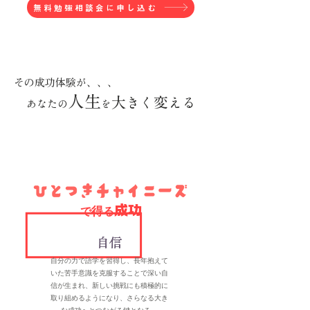
無料勉強相談会に申し込む
その成功体験が、、、
人生
大
きく
変
える
あなたの
を
成功
得
で
る
自信
自分の力で語学を習得し、長年抱えて
いた苦手意識を克服することで深い自
信が生まれ、新しい挑戦にも積極的に
取り組めるようになり、さらなる大き