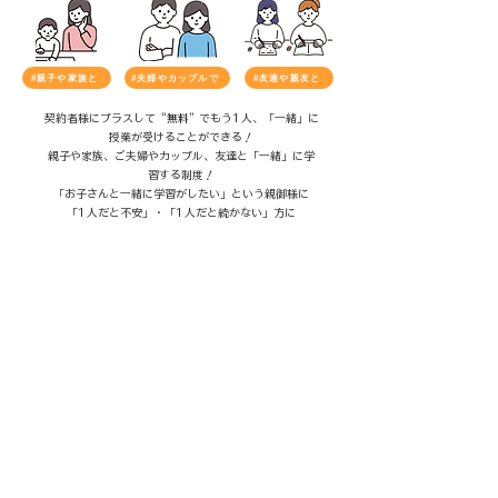
#親子や家族と
#夫婦やカップルで
#友達や親友と
契約者様にプラスして
“無料”
でもう1人、「一緒」に
授業が受けることができる！
親子や家族、ご夫婦やカップル、友達と「一緒」に学
習する制度！
「お子さんと一緒に学習がしたい」という親御様に
「1人だと不安」・「1人だと続かない」方に
「大切な人と一緒に勉強がしたい」・「一緒に何か挑
戦したい」方々に
「2人一緒に勉強するメリット」
アウトプット量が自然に増える・間違えても怖くな
い“安全な練習環境”・モチベーションが長く続く
教え合うことで理解が深まる・覚えた表現をすぐに実
践できる・学習情報を共有できる
定期的に復習を強制的に促される・達成感を共有でき
る・お互いを理解し合える
​何より、、、“楽しい”から続く
そんな皆さんにどうしても中国を話せるようになって