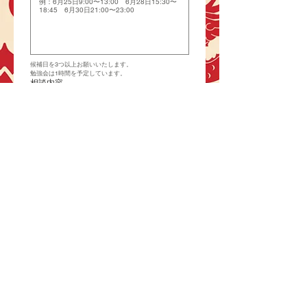
候補日を3つ以上お願いいたします。
勉強会は1時間を予定しています。
相談内容
語学や中国語に関する相談やお悩みがございましたら、
書ける範囲で良いので記載をお願いいたします。又文字
で表現するのが難しい場合は当日口頭でご相談も可能で
す！
送信後に自動的に公式ラインが開かれるの
で、ラインのご登録・「無料相談会申し込み
済」のメッセージを送信してください。
*
個別相談はお一人様1回までです。
*
無断欠席の場合1回分を消費されます。
*
送信ボタンを押されましたら、お申し込み完
了です。
再度ラインの方にメッセージをお送りいたし
ますので、
ご確認のほどよろしくお願いいたします。
*