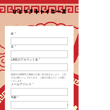
姓
*
名
*
LINEのアカウント名
*
相談日の調整等で連絡の入違い等が起きないよう、ご記
入をお願いいしております。ご協力の程よろしくお願い
いたします。
メールアドレス
*
年齢
*