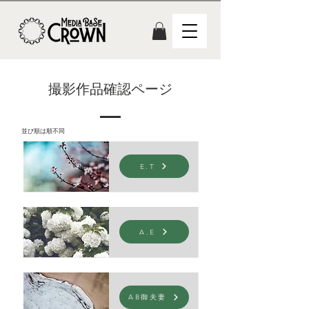
撮影作品確認ページ
​並び順は順不同
E.T
A.E
AB御夫妻