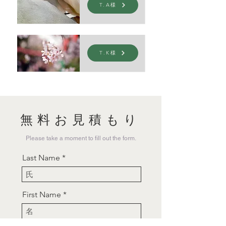
T.A様
T.K様
無料お見積もり
Please take a moment to fill out the form.
Last Name
First Name