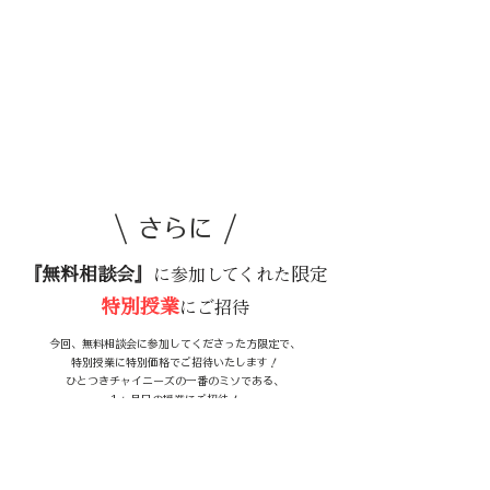
​\
/
さらに
『無料相談会』
限定
に参加してくれた
特別授業
にご招待
​今回、無料相談会に参加してくださった方限定で、
特別授業に特別価格でご招待いたします！
​ひとつきチャイニーズの一番のミソである、
1ヶ月目の授業にご招待！
ひとつきチャイニーズは、、、
通常1年、最短半年で中国語をマスターさせるカリキュラム！
ではなぜ、“ひとつき”チャイニーズなのか？