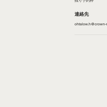
残り予約枠
連絡先
ohtalow.h@crown-