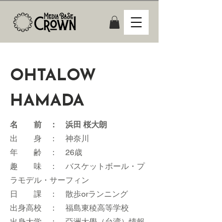
OHTALOW
HAMADA
​名 前 ： 浜田 桜大朗
出 身 ： 神奈川
年 齢 ： 26歳
趣 味 ： バスケットボール・プ
ラモデル・サーフィン
日 課 ： 散歩orランニング
出身高校 ： 福島東稜高等学校
出身大学 ： 亞洲大學（台湾）情報