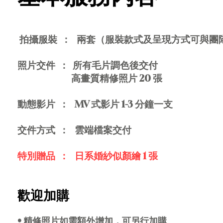
拍攝服裝 ： 兩套（服裝款式及呈現方式可與團
照片交件 ： 所有毛片調色後交付
高畫質精修照片 20 張
​​動態影片 ： MV 式影片 1-3 分鐘一支
交件方式 ： 雲端檔案交付
特別贈品 ： 日系婚紗似顏繪 1 張
歡迎加購
• 精修照片如需額外增加，可另行加購